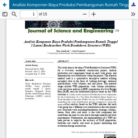
Analisis Komponen Biaya Produksi Pembangunan Rumah Tinggal 2 Lantai Berdasarkan Work Breakdown Structure (WBS)