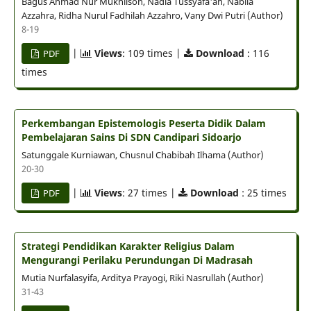
Bagus Ahmad Nur Mukhlison, Nadia Tussyafa'ah, Nabila
Azzahra, Ridha Nurul Fadhilah Azzahro, Vany Dwi Putri (Author)
8-19
|
Views
: 109 times |
Download
: 116
PDF
times
Perkembangan Epistemologis Peserta Didik Dalam
Pembelajaran Sains Di SDN Candipari Sidoarjo
Satunggale Kurniawan, Chusnul Chabibah Ilhama (Author)
20-30
|
Views
: 27 times |
Download
: 25 times
PDF
Strategi Pendidikan Karakter Religius Dalam
Mengurangi Perilaku Perundungan Di Madrasah
Mutia Nurfalasyifa, Arditya Prayogi, Riki Nasrullah (Author)
31-43