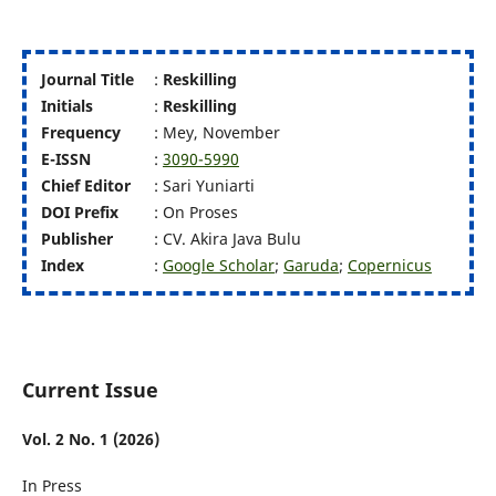
Journal Title
:
Reskilling
Initials
:
Reskilling
Frequency
: Mey, November
E-ISSN
:
3090-5990
Chief Editor
: Sari Yuniarti
DOI
Prefix
: On Proses
Publisher
: CV. Akira Java Bulu
Index
:
Google Scholar
;
Garuda
;
Copernicus
Current Issue
Vol. 2 No. 1 (2026)
In Press