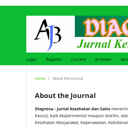
Login
Register
Current
Archives
Ab
Home
/
About the Journal
About the Journal
Diagnosa : Jurnal Kesehatan dan Sains
menerima 
Kasus), baik eksperimental maupun teoritis, da
Kesehatan Masyarakat, Keperawatan, Kebidanan