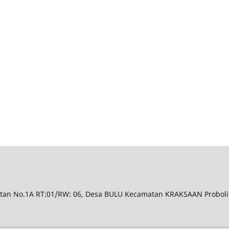
n No.1A RT:01/RW: 06, Desa BULU Kecamatan KRAKSAAN Probol