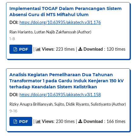
Implementasi TOGAF Dalam Perancangan Sistem
Absensi Guru di MTS Miftahul Ulum
DOI:
https://doi.org/10.63935/akiratech.v3i1.176
Rian Harianto, Lutfan Najib Zakfiansyah (Author)
1-8
PDF
|
Views
: 223 times |
Download
: 120 times
Analisis Kegiatan Pemeliharaan Dua Tahunan
Transformator 1 pada Gardu Induk Kenjeran 150 kV
terhadap Keandalan Sistem Kelistrikan
DOI:
https://doi.org/10.63935/akiratech.v3i1.158
Rizky Anugra Brilliansyah, Sujito, Didik Riyanto, Sulistiyanto (Author)
9-16
PDF
|
Views
: 230 times |
Download
: 166 times