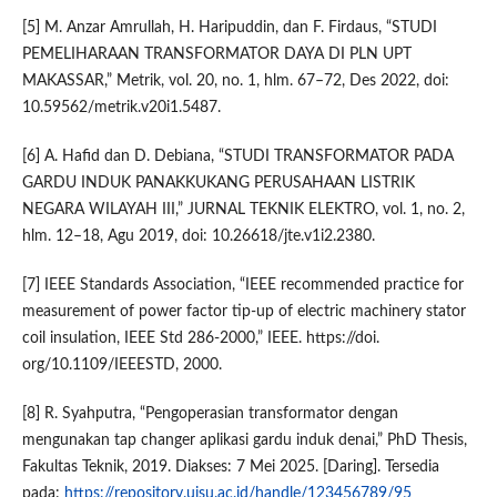
[5] M. Anzar Amrullah, H. Haripuddin, dan F. Firdaus, “STUDI
PEMELIHARAAN TRANSFORMATOR DAYA DI PLN UPT
MAKASSAR,” Metrik, vol. 20, no. 1, hlm. 67–72, Des 2022, doi:
10.59562/metrik.v20i1.5487.
[6] A. Hafid dan D. Debiana, “STUDI TRANSFORMATOR PADA
GARDU INDUK PANAKKUKANG PERUSAHAAN LISTRIK
NEGARA WILAYAH III,” JURNAL TEKNIK ELEKTRO, vol. 1, no. 2,
hlm. 12–18, Agu 2019, doi: 10.26618/jte.v1i2.2380.
[7] IEEE Standards Association, “IEEE recommended practice for
measurement of power factor tip-up of electric machinery stator
coil insulation, IEEE Std 286-2000,” IEEE. https://doi.
org/10.1109/IEEESTD, 2000.
[8] R. Syahputra, “Pengoperasian transformator dengan
mengunakan tap changer aplikasi gardu induk denai,” PhD Thesis,
Fakultas Teknik, 2019. Diakses: 7 Mei 2025. [Daring]. Tersedia
pada:
https://repository.uisu.ac.id/handle/123456789/95