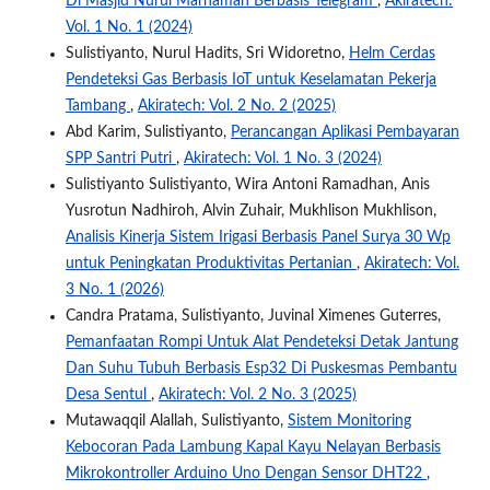
Di Masjid Nurul Marhamah Berbasis Telegram
,
Akiratech:
Vol. 1 No. 1 (2024)
Sulistiyanto, Nurul Hadits, Sri Widoretno,
Helm Cerdas
Pendeteksi Gas Berbasis IoT untuk Keselamatan Pekerja
Tambang
,
Akiratech: Vol. 2 No. 2 (2025)
Abd Karim, Sulistiyanto,
Perancangan Aplikasi Pembayaran
SPP Santri Putri
,
Akiratech: Vol. 1 No. 3 (2024)
Sulistiyanto Sulistiyanto, Wira Antoni Ramadhan, Anis
Yusrotun Nadhiroh, Alvin Zuhair, Mukhlison Mukhlison,
Analisis Kinerja Sistem Irigasi Berbasis Panel Surya 30 Wp
untuk Peningkatan Produktivitas Pertanian
,
Akiratech: Vol.
3 No. 1 (2026)
Candra Pratama, Sulistiyanto, Juvinal Ximenes Guterres,
Pemanfaatan Rompi Untuk Alat Pendeteksi Detak Jantung
Dan Suhu Tubuh Berbasis Esp32 Di Puskesmas Pembantu
Desa Sentul
,
Akiratech: Vol. 2 No. 3 (2025)
Mutawaqqil Alallah, Sulistiyanto,
Sistem Monitoring
Kebocoran Pada Lambung Kapal Kayu Nelayan Berbasis
Mikrokontroller Arduino Uno Dengan Sensor DHT22
,