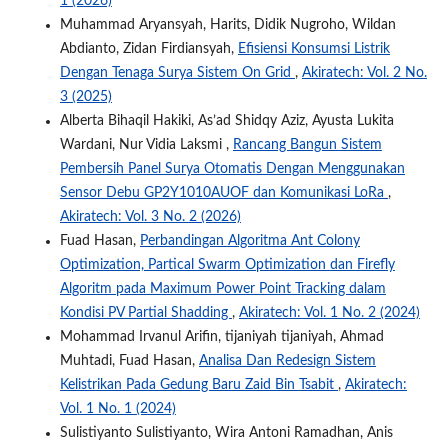
1 (2026)
Muhammad Aryansyah, Harits, Didik Nugroho, Wildan
Abdianto, Zidan Firdiansyah,
Efisiensi Konsumsi Listrik
Dengan Tenaga Surya Sistem On Grid
,
Akiratech: Vol. 2 No.
3 (2025)
Alberta Bihaqil Hakiki, As’ad Shidqy Aziz, Ayusta Lukita
Wardani, Nur Vidia Laksmi ,
Rancang Bangun Sistem
Pembersih Panel Surya Otomatis Dengan Menggunakan
Sensor Debu GP2Y1010AUOF dan Komunikasi LoRa
,
Akiratech: Vol. 3 No. 2 (2026)
Fuad Hasan,
Perbandingan Algoritma Ant Colony
Optimization, Partical Swarm Optimization dan Firefly
Algoritm pada Maximum Power Point Tracking dalam
Kondisi PV Partial Shadding
,
Akiratech: Vol. 1 No. 2 (2024)
Mohammad Irvanul Arifin, tijaniyah tijaniyah, Ahmad
Muhtadi, Fuad Hasan,
Analisa Dan Redesign Sistem
Kelistrikan Pada Gedung Baru Zaid Bin Tsabit
,
Akiratech:
Vol. 1 No. 1 (2024)
Sulistiyanto Sulistiyanto, Wira Antoni Ramadhan, Anis