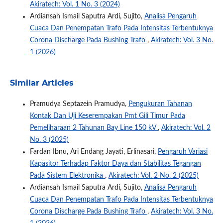
Akiratech: Vol. 1 No. 3 (2024)
Ardiansah Ismail Saputra Ardi, Sujito,
Analisa Pengaruh
Cuaca Dan Penempatan Trafo Pada Intensitas Terbentuknya
Corona Discharge Pada Bushing Trafo
,
Akiratech: Vol. 3 No.
1 (2026)
Similar Articles
Pramudya Septazein Pramudya,
Pengukuran Tahanan
Kontak Dan Uji Keserempakan Pmt Gili Timur Pada
Pemeliharaan 2 Tahunan Bay Line 150 kV
,
Akiratech: Vol. 2
No. 3 (2025)
Fardan Ibnu, Ari Endang Jayati, Erlinasari,
Pengaruh Variasi
Kapasitor Terhadap Faktor Daya dan Stabilitas Tegangan
Pada Sistem Elektronika
,
Akiratech: Vol. 2 No. 2 (2025)
Ardiansah Ismail Saputra Ardi, Sujito,
Analisa Pengaruh
Cuaca Dan Penempatan Trafo Pada Intensitas Terbentuknya
Corona Discharge Pada Bushing Trafo
,
Akiratech: Vol. 3 No.