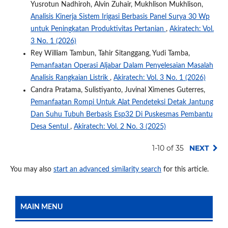
Yusrotun Nadhiroh, Alvin Zuhair, Mukhlison Mukhlison,
Analisis Kinerja Sistem Irigasi Berbasis Panel Surya 30 Wp
untuk Peningkatan Produktivitas Pertanian
,
Akiratech: Vol.
3 No. 1 (2026)
Rey William Tambun, Tahir Sitanggang, Yudi Tamba,
Pemanfaatan Operasi Aljabar Dalam Penyelesaian Masalah
Analisis Rangkaian Listrik
,
Akiratech: Vol. 3 No. 1 (2026)
Candra Pratama, Sulistiyanto, Juvinal Ximenes Guterres,
Pemanfaatan Rompi Untuk Alat Pendeteksi Detak Jantung
Dan Suhu Tubuh Berbasis Esp32 Di Puskesmas Pembantu
Desa Sentul
,
Akiratech: Vol. 2 No. 3 (2025)
1-10 of 35
NEXT
You may also
start an advanced similarity search
for this article.
MAIN MENU