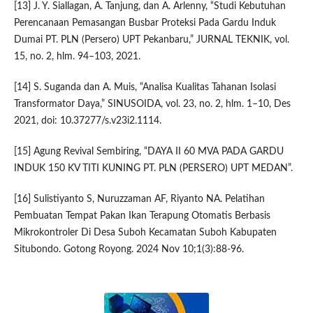
[13] J. Y. Siallagan, A. Tanjung, dan A. Arlenny, “Studi Kebutuhan
Perencanaan Pemasangan Busbar Proteksi Pada Gardu Induk
Dumai PT. PLN (Persero) UPT Pekanbaru,” JURNAL TEKNIK, vol.
15, no. 2, hlm. 94–103, 2021.
[14] S. Suganda dan A. Muis, “Analisa Kualitas Tahanan Isolasi
Transformator Daya,” SINUSOIDA, vol. 23, no. 2, hlm. 1–10, Des
2021, doi: 10.37277/s.v23i2.1114.
[15] Agung Revival Sembiring, “DAYA II 60 MVA PADA GARDU
INDUK 150 KV TITI KUNING PT. PLN (PERSERO) UPT MEDAN”.
[16] Sulistiyanto S, Nuruzzaman AF, Riyanto NA. Pelatihan
Pembuatan Tempat Pakan Ikan Terapung Otomatis Berbasis
Mikrokontroler Di Desa Suboh Kecamatan Suboh Kabupaten
Situbondo. Gotong Royong. 2024 Nov 10;1(3):88-96.