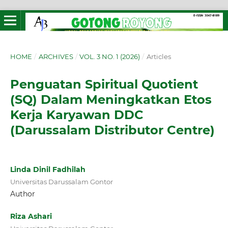
HOME
/
ARCHIVES
/
VOL. 3 NO. 1 (2026)
/
Articles
Penguatan Spiritual Quotient
(SQ) Dalam Meningkatkan Etos
Kerja Karyawan DDC
(Darussalam Distributor Centre)
Linda Dinil Fadhilah
Universitas Darussalam Gontor
Author
Riza Ashari