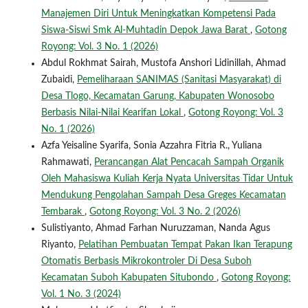
Manajemen Diri Untuk Meningkatkan Kompetensi Pada
Siswa-Siswi Smk Al-Muhtadin Depok Jawa Barat
,
Gotong
Royong: Vol. 3 No. 1 (2026)
Abdul Rokhmat Sairah, Mustofa Anshori Lidinillah, Ahmad
Zubaidi,
Pemeliharaan SANIMAS (Sanitasi Masyarakat) di
Desa Tlogo, Kecamatan Garung, Kabupaten Wonosobo
Berbasis Nilai-Nilai Kearifan Lokal
,
Gotong Royong: Vol. 3
No. 1 (2026)
Azfa Yeisaline Syarifa, Sonia Azzahra Fitria R., Yuliana
Rahmawati,
Perancangan Alat Pencacah Sampah Organik
Oleh Mahasiswa Kuliah Kerja Nyata Universitas Tidar Untuk
Mendukung Pengolahan Sampah Desa Greges Kecamatan
Tembarak
,
Gotong Royong: Vol. 3 No. 2 (2026)
Sulistiyanto, Ahmad Farhan Nuruzzaman, Nanda Agus
Riyanto,
Pelatihan Pembuatan Tempat Pakan Ikan Terapung
Otomatis Berbasis Mikrokontroler Di Desa Suboh
Kecamatan Suboh Kabupaten Situbondo
,
Gotong Royong:
Vol. 1 No. 3 (2024)