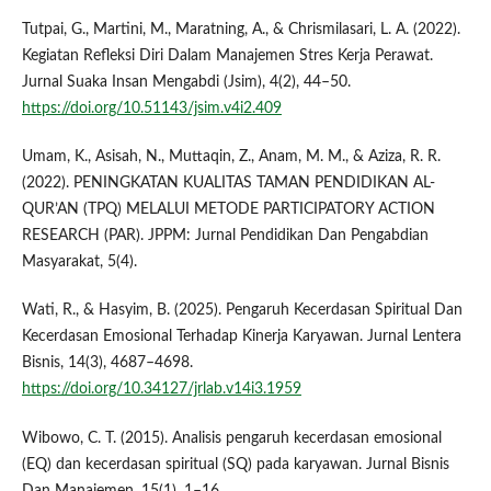
Tutpai, G., Martini, M., Maratning, A., & Chrismilasari, L. A. (2022).
Kegiatan Refleksi Diri Dalam Manajemen Stres Kerja Perawat.
Jurnal Suaka Insan Mengabdi (Jsim), 4(2), 44–50.
https://doi.org/10.51143/jsim.v4i2.409
Umam, K., Asisah, N., Muttaqin, Z., Anam, M. M., & Aziza, R. R.
(2022). PENINGKATAN KUALITAS TAMAN PENDIDIKAN AL-
QUR’AN (TPQ) MELALUI METODE PARTICIPATORY ACTION
RESEARCH (PAR). JPPM: Jurnal Pendidikan Dan Pengabdian
Masyarakat, 5(4).
Wati, R., & Hasyim, B. (2025). Pengaruh Kecerdasan Spiritual Dan
Kecerdasan Emosional Terhadap Kinerja Karyawan. Jurnal Lentera
Bisnis, 14(3), 4687–4698.
https://doi.org/10.34127/jrlab.v14i3.1959
Wibowo, C. T. (2015). Analisis pengaruh kecerdasan emosional
(EQ) dan kecerdasan spiritual (SQ) pada karyawan. Jurnal Bisnis
Dan Manajemen, 15(1), 1–16.