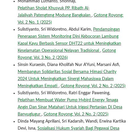
Mohammad Lutfianto, Shonhaji,
Pelatihan Sholat Khusyuk PP. Ribath Al-
Jalaliyah Patengteng Modung Bangkalan
,
Gotong Royong:
Vol. 2 No. 1 (2025)
Sulistiyanto, Sri Widoretno, Abdul Karim,
Pendampingan
Penerapan Sistem Monitoring Dini Kebocoran Lambung
Kapal Kayu Berbasis Sensor DHT22 untuk Meningkatkan
Keselamatan Operasional Nelayan Tradisional
,
Gotong
Royong: Vol. 3 No. 2 (2026)
Sinsin Kuraesin, Diana Kholifah Nur A'Yuni, Marsani Asfi,
Membangun Solidaritas Sosial Bersama Himasi Charity
2024 Untuk Meningkatkan Sinergi Mahasiswa Dalam
Meningkatkan Empati
,
Gotong Royong: Vol. 2 No. 2 (2025)
Sulistiyanto, Sri Widoretno, Ratri Enggar Pawening,
Pelatihan Membuat Water Pump Hybird Energy Tenaga
Angin Dan Sinar Matahari Untuk Irigasi Pertanian Di Desa
Banyuglugur
,
Gotong Royong: Vol. 2 No. 2 (2025)
Dinda Mayang Apriliani, Sri Kadarsih, Wandi, Erwina Kartika
Devi, Isna,
Sosialisasi Hukum Syariah Bagi Pegawai Desa