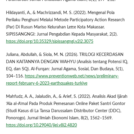
Hildayanti, A., & Machrizzandi, M. S. (2022). Mengenal Pola
Perilaku Penghuni Melalui Metode Participatory Action Research
(Par) Di Rusun Mariso Kelurahan Lette Kota Makassar.
SIPISSANGNGI: Jurnal Pengabdian Kepada Masyarakat, 2(2).
https://doi.org/10.35329/sipissangngi.v2i2.3075
Juliana, Abdullah, & Siola, M. N. (2026). TRILOGI KECERDASAN
DAN KAITANNYA DENGAN WAHYU (Analisis tentang Potensi IQ,
EQ, dan SQ). Al-Furqan: Jurnal Agama, Sosial, Dan Budaya, 5(1),
104–116.
https://www.preventionweb.net/news/preliminary-
report-february-6-2023-earthquakes-turkiye
Mahfudz, A. A., Jalaludin, A., & Arief, S. (2022). Analisis Akad Ijārah
‘Ala al-A’mal Pada Produk Pemesanan Online Paket Santri Gontor
(Studi Kasus di La Tansa Darussalam Distributor Center (DDC),
Ponorogo). Jurnal Ilmiah Ekonomi Islam, 8(2), 1562–1569.
https://doi.org/10.29040/jiei.v8i2.4820