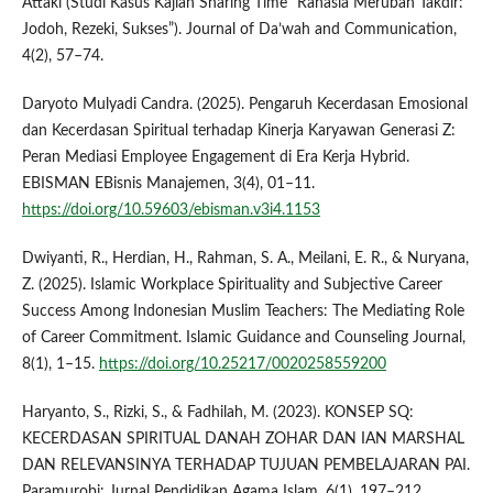
Attaki (Studi Kasus Kajian Sharing Time “Rahasia Merubah Takdir:
Jodoh, Rezeki, Sukses”). Journal of Da’wah and Communication,
4(2), 57–74.
Daryoto Mulyadi Candra. (2025). Pengaruh Kecerdasan Emosional
dan Kecerdasan Spiritual terhadap Kinerja Karyawan Generasi Z:
Peran Mediasi Employee Engagement di Era Kerja Hybrid.
EBISMAN EBisnis Manajemen, 3(4), 01–11.
https://doi.org/10.59603/ebisman.v3i4.1153
Dwiyanti, R., Herdian, H., Rahman, S. A., Meilani, E. R., & Nuryana,
Z. (2025). Islamic Workplace Spirituality and Subjective Career
Success Among Indonesian Muslim Teachers: The Mediating Role
of Career Commitment. Islamic Guidance and Counseling Journal,
8(1), 1–15.
https://doi.org/10.25217/0020258559200
Haryanto, S., Rizki, S., & Fadhilah, M. (2023). KONSEP SQ:
KECERDASAN SPIRITUAL DANAH ZOHAR DAN IAN MARSHAL
DAN RELEVANSINYA TERHADAP TUJUAN PEMBELAJARAN PAI.
Paramurobi: Jurnal Pendidikan Agama Islam, 6(1), 197–212.