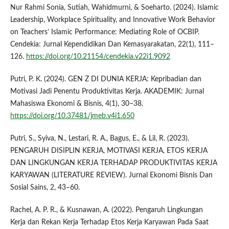
Nur Rahmi Sonia, Sutiah, Wahidmurni, & Soeharto. (2024). Islamic
Leadership, Workplace Spirituality, and Innovative Work Behavior
on Teachers’ Islamic Performance: Mediating Role of OCBIP.
Cendekia: Jurnal Kependidikan Dan Kemasyarakatan, 22(1), 111–
126.
https://doi.org/10.21154/cendekia.v22i1.9092
Putri, P. K. (2024). GEN Z DI DUNIA KERJA: Kepribadian dan
Motivasi Jadi Penentu Produktivitas Kerja. AKADEMIK: Jurnal
Mahasiswa Ekonomi & Bisnis, 4(1), 30–38.
https://doi.org/10.37481/jmeb.v4i1.650
Putri, S., Syiva, N., Lestari, R. A., Bagus, E., & Lil, R. (2023).
PENGARUH DISIPLIN KERJA, MOTIVASI KERJA, ETOS KERJA
DAN LINGKUNGAN KERJA TERHADAP PRODUKTIVITAS KERJA
KARYAWAN (LITERATURE REVIEW). Jurnal Ekonomi Bisnis Dan
Sosial Sains, 2, 43–60.
Rachel, A. P. R., & Kusnawan, A. (2022). Pengaruh Lingkungan
Kerja dan Rekan Kerja Terhadap Etos Kerja Karyawan Pada Saat