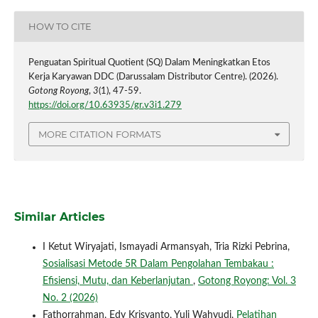
HOW TO CITE
Penguatan Spiritual Quotient (SQ) Dalam Meningkatkan Etos
Kerja Karyawan DDC (Darussalam Distributor Centre). (2026).
Gotong Royong
,
3
(1), 47-59.
https://doi.org/10.63935/gr.v3i1.279
MORE CITATION FORMATS
Similar Articles
I Ketut Wiryajati, Ismayadi Armansyah, Tria Rizki Pebrina,
Sosialisasi Metode 5R Dalam Pengolahan Tembakau :
Efisiensi, Mutu, dan Keberlanjutan
,
Gotong Royong: Vol. 3
No. 2 (2026)
Fathorrahman, Edy Krisyanto, Yuli Wahyudi,
Pelatihan