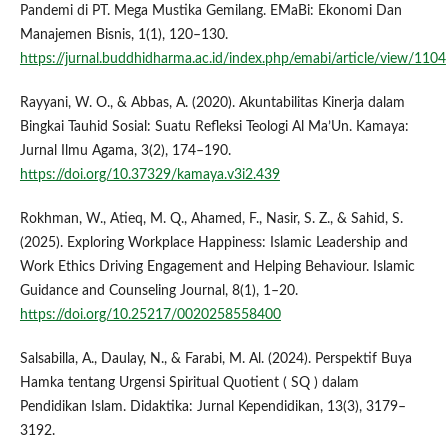
Pandemi di PT. Mega Mustika Gemilang. EMaBi: Ekonomi Dan
Manajemen Bisnis, 1(1), 120–130.
https://jurnal.buddhidharma.ac.id/index.php/emabi/article/view/1104
Rayyani, W. O., & Abbas, A. (2020). Akuntabilitas Kinerja dalam
Bingkai Tauhid Sosial: Suatu Refleksi Teologi Al Ma’Un. Kamaya:
Jurnal Ilmu Agama, 3(2), 174–190.
https://doi.org/10.37329/kamaya.v3i2.439
Rokhman, W., Atieq, M. Q., Ahamed, F., Nasir, S. Z., & Sahid, S.
(2025). Exploring Workplace Happiness: Islamic Leadership and
Work Ethics Driving Engagement and Helping Behaviour. Islamic
Guidance and Counseling Journal, 8(1), 1–20.
https://doi.org/10.25217/0020258558400
Salsabilla, A., Daulay, N., & Farabi, M. Al. (2024). Perspektif Buya
Hamka tentang Urgensi Spiritual Quotient ( SQ ) dalam
Pendidikan Islam. Didaktika: Jurnal Kependidikan, 13(3), 3179–
3192.