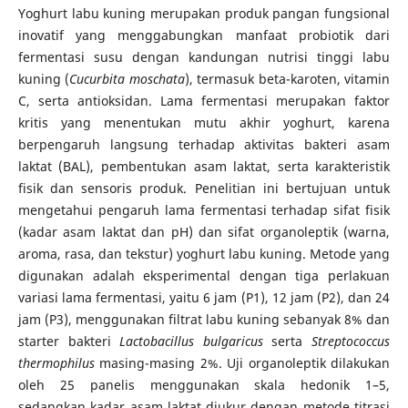
Yoghurt labu kuning merupakan produk pangan fungsional
inovatif yang menggabungkan manfaat probiotik dari
fermentasi susu dengan kandungan nutrisi tinggi labu
kuning (
Cucurbita moschata
), termasuk beta-karoten, vitamin
C, serta antioksidan. Lama fermentasi merupakan faktor
kritis yang menentukan mutu akhir yoghurt, karena
berpengaruh langsung terhadap aktivitas bakteri asam
laktat (BAL), pembentukan asam laktat, serta karakteristik
fisik dan sensoris produk. Penelitian ini bertujuan untuk
mengetahui pengaruh lama fermentasi terhadap sifat fisik
(kadar asam laktat dan pH) dan sifat organoleptik (warna,
aroma, rasa, dan tekstur) yoghurt labu kuning. Metode yang
digunakan adalah eksperimental dengan tiga perlakuan
variasi lama fermentasi, yaitu 6 jam (P1), 12 jam (P2), dan 24
jam (P3), menggunakan filtrat labu kuning sebanyak 8% dan
starter bakteri
Lactobacillus bulgaricus
serta
Streptococcus
thermophilus
masing-masing 2%. Uji organoleptik dilakukan
oleh 25 panelis menggunakan skala hedonik 1–5,
sedangkan kadar asam laktat diukur dengan metode titrasi