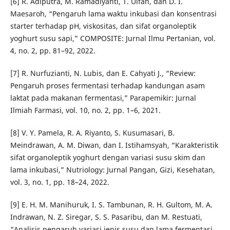
[6] R. Adiputra, M. Ramadiyanti, T. Ulfah, dan D. I.
Maesaroh, “Pengaruh lama waktu inkubasi dan konsentrasi
starter terhadap pH, viskositas, dan sifat organoleptik
yoghurt susu sapi,” COMPOSITE: Jurnal Ilmu Pertanian, vol.
4, no. 2, pp. 81–92, 2022.
[7] R. Nurfuzianti, N. Lubis, dan E. Cahyati J., “Review:
Pengaruh proses fermentasi terhadap kandungan asam
laktat pada makanan fermentasi,” Parapemikir: Jurnal
Ilmiah Farmasi, vol. 10, no. 2, pp. 1–6, 2021.
[8] V. Y. Pamela, R. A. Riyanto, S. Kusumasari, B.
Meindrawan, A. M. Diwan, dan I. Istihamsyah, “Karakteristik
sifat organoleptik yoghurt dengan variasi susu skim dan
lama inkubasi,” Nutriology: Jurnal Pangan, Gizi, Kesehatan,
vol. 3, no. 1, pp. 18–24, 2022.
[9] E. H. M. Manihuruk, I. S. Tambunan, R. H. Gultom, M. A.
Indrawan, N. Z. Siregar, S. S. Pasaribu, dan M. Restuati,
“Analisis pengaruh variasi jenis susu dan lama fermentasi