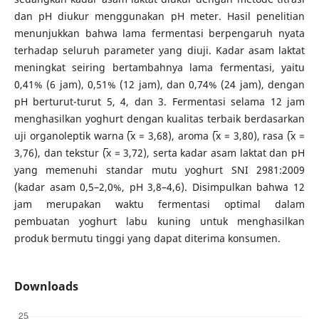
dan pH diukur menggunakan pH meter. Hasil penelitian
menunjukkan bahwa lama fermentasi berpengaruh nyata
terhadap seluruh parameter yang diuji. Kadar asam laktat
meningkat seiring bertambahnya lama fermentasi, yaitu
0,41% (6 jam), 0,51% (12 jam), dan 0,74% (24 jam), dengan
pH berturut-turut 5, 4, dan 3. Fermentasi selama 12 jam
menghasilkan yoghurt dengan kualitas terbaik berdasarkan
uji organoleptik warna (̅x = 3,68), aroma (̅x = 3,80), rasa (̅x =
3,76), dan tekstur (̅x = 3,72), serta kadar asam laktat dan pH
yang memenuhi standar mutu yoghurt SNI 2981:2009
(kadar asam 0,5–2,0%, pH 3,8–4,6). Disimpulkan bahwa 12
jam merupakan waktu fermentasi optimal dalam
pembuatan yoghurt labu kuning untuk menghasilkan
produk bermutu tinggi yang dapat diterima konsumen.
Downloads