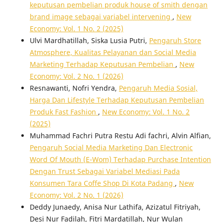
keputusan pembelian produk house of smith dengan
brand image sebagai variabel intervening
,
New
Economy: Vol. 1 No. 2 (2025)
Ulvi Mardhatillah, Siska Lusia Putri,
Pengaruh Store
Atmosphere, Kualitas Pelayanan dan Social Media
Marketing Terhadap Keputusan Pembelian
,
New
Economy: Vol. 2 No. 1 (2026)
Resnawanti, Nofri Yendra,
Pengaruh Media Sosial,
Harga Dan Lifestyle Terhadap Keputusan Pembelian
Produk Fast Fashion
,
New Economy: Vol. 1 No. 2
(2025)
Muhammad Fachri Putra Restu Adi fachri, Alvin Alfian,
Pengaruh Social Media Marketing Dan Electronic
Word Of Mouth (E-Wom) Terhadap Purchase Intention
Dengan Trust Sebagai Variabel Mediasi Pada
Konsumen Tara Coffe Shop Di Kota Padang
,
New
Economy: Vol. 2 No. 1 (2026)
Deddy Junaedy, Anisa Nur Lathifa, Azizatul Fitriyah,
Desi Nur Fadilah, Fitri Mardatillah, Nur Wulan