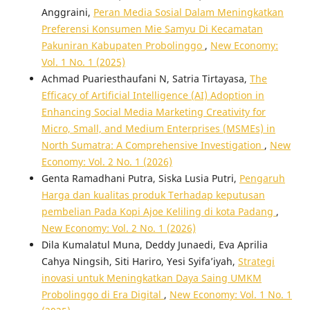
Anggraini,
Peran Media Sosial Dalam Meningkatkan
Preferensi Konsumen Mie Samyu Di Kecamatan
Pakuniran Kabupaten Probolinggo
,
New Economy:
Vol. 1 No. 1 (2025)
Achmad Puariesthaufani N, Satria Tirtayasa,
The
Efficacy of Artificial Intelligence (AI) Adoption in
Enhancing Social Media Marketing Creativity for
Micro, Small, and Medium Enterprises (MSMEs) in
North Sumatra: A Comprehensive Investigation
,
New
Economy: Vol. 2 No. 1 (2026)
Genta Ramadhani Putra, Siska Lusia Putri,
Pengaruh
Harga dan kualitas produk Terhadap keputusan
pembelian Pada Kopi Ajoe Keliling di kota Padang
,
New Economy: Vol. 2 No. 1 (2026)
Dila Kumalatul Muna, Deddy Junaedi, Eva Aprilia
Cahya Ningsih, Siti Hariro, Yesi Syifa’iyah,
Strategi
inovasi untuk Meningkatkan Daya Saing UMKM
Probolinggo di Era Digital
,
New Economy: Vol. 1 No. 1