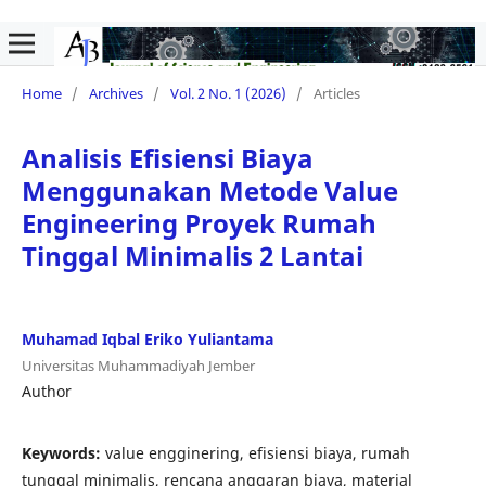
Home
/
Archives
/
Vol. 2 No. 1 (2026)
/
Articles
Analisis Efisiensi Biaya
Menggunakan Metode Value
Engineering Proyek Rumah
Tinggal Minimalis 2 Lantai
Muhamad Iqbal Eriko Yuliantama
Universitas Muhammadiyah Jember
Author
Keywords:
value engginering, efisiensi biaya, rumah
tunggal minimalis, rencana anggaran biaya, material