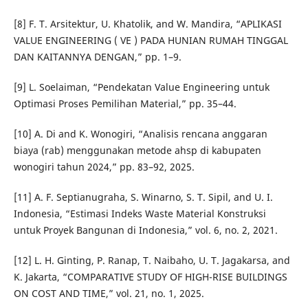
[8] F. T. Arsitektur, U. Khatolik, and W. Mandira, “APLIKASI
VALUE ENGINEERING ( VE ) PADA HUNIAN RUMAH TINGGAL
DAN KAITANNYA DENGAN,” pp. 1–9.
[9] L. Soelaiman, “Pendekatan Value Engineering untuk
Optimasi Proses Pemilihan Material,” pp. 35–44.
[10] A. Di and K. Wonogiri, “Analisis rencana anggaran
biaya (rab) menggunakan metode ahsp di kabupaten
wonogiri tahun 2024,” pp. 83–92, 2025.
[11] A. F. Septianugraha, S. Winarno, S. T. Sipil, and U. I.
Indonesia, “Estimasi Indeks Waste Material Konstruksi
untuk Proyek Bangunan di Indonesia,” vol. 6, no. 2, 2021.
[12] L. H. Ginting, P. Ranap, T. Naibaho, U. T. Jagakarsa, and
K. Jakarta, “COMPARATIVE STUDY OF HIGH-RISE BUILDINGS
ON COST AND TIME,” vol. 21, no. 1, 2025.