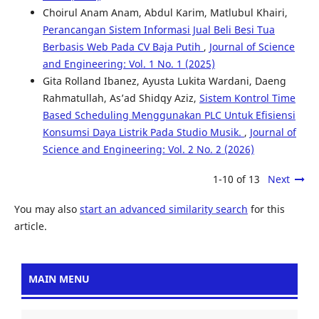
Choirul Anam Anam, Abdul Karim, Matlubul Khairi,
Perancangan Sistem Informasi Jual Beli Besi Tua
Berbasis Web Pada CV Baja Putih
,
Journal of Science
and Engineering: Vol. 1 No. 1 (2025)
Gita Rolland Ibanez, Ayusta Lukita Wardani, Daeng
Rahmatullah, As’ad Shidqy Aziz,
Sistem Kontrol Time
Based Scheduling Menggunakan PLC Untuk Efisiensi
Konsumsi Daya Listrik Pada Studio Musik.
,
Journal of
Science and Engineering: Vol. 2 No. 2 (2026)
1-10 of 13
Next
You may also
start an advanced similarity search
for this
article.
MAIN MENU