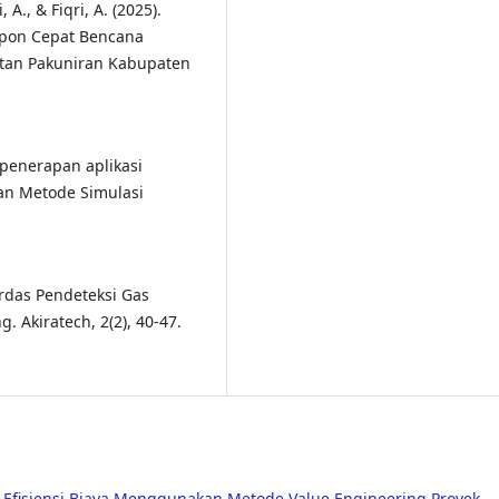
, A., & Fiqri, A. (2025).
spon Cepat Bencana
tan Pakuniran Kabupaten
n penerapan aplikasi
an Metode Simulasi
Cerdas Pendeteksi Gas
 Akiratech, 2(2), 40-47.
s Efisiensi Biaya Menggunakan Metode Value Engineering Proyek