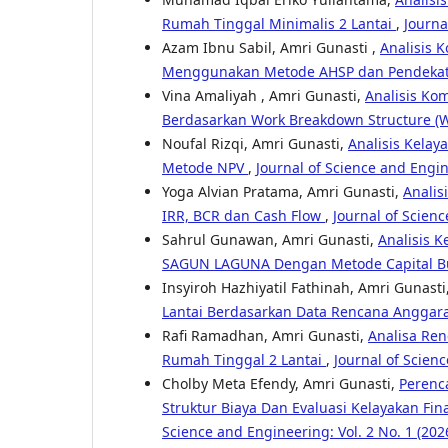
Rumah Tinggal Minimalis 2 Lantai
,
Journa
Azam Ibnu Sabil, Amri Gunasti ,
Analisis
Menggunakan Metode AHSP dan Pendekata
Vina Amaliyah , Amri Gunasti,
Analisis Ko
Berdasarkan Work Breakdown Structure (
Noufal Rizqi, Amri Gunasti,
Analisis Kela
Metode NPV
,
Journal of Science and Engine
Yoga Alvian Pratama, Amri Gunasti,
Analis
IRR, BCR dan Cash Flow
,
Journal of Scienc
Sahrul Gunawan, Amri Gunasti,
Analisis 
SAGUN LAGUNA Dengan Metode Capital 
Insyiroh Hazhiyatil Fathinah, Amri Gunasti
Lantai Berdasarkan Data Rencana Anggar
Rafi Ramadhan, Amri Gunasti,
Analisa Re
Rumah Tinggal 2 Lantai
,
Journal of Scienc
Cholby Meta Efendy, Amri Gunasti,
Perenc
Struktur Biaya Dan Evaluasi Kelayakan Fi
Science and Engineering: Vol. 2 No. 1 (202