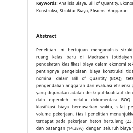
Keywords:
Analisis Biaya, Bill of Quantity, Ekon
Konstruksi, Struktur Biaya, Efisiensi Anggaran
Abstract
Penelitian ini bertujuan menganalisis str
ruang kelas baru di Madrasah Ibtidaiya
pendekatan klasifikasi biaya dalam ekonomi te
pentingnya pengelolaan biaya konstruksi ti
nominal dalam Bill of Quantity (BOQ), tet
pengendalian anggaran dan evaluasi efisiensi 
yang digunakan adalah deskriptif-kualitatif de
data diperoleh melalui dokumentasi BOQ 
klasifikasi biaya berdasarkan waktu, sifat 
volume pekerjaan. Hasil penelitian menunjuk
terdapat pada pekerjaan beton bertulang (23,9
dan pasangan (14,38%), dengan seluruh biaya