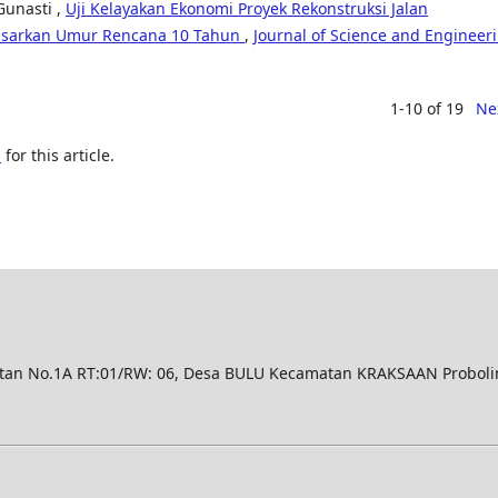
Gunasti ,
Uji Kelayakan Ekonomi Proyek Rekonstruksi Jalan
sarkan Umur Rencana 10 Tahun
,
Journal of Science and Engineer
1-10 of 19
Ne
h
for this article.
n No.1A RT:01/RW: 06, Desa BULU Kecamatan KRAKSAAN Proboli