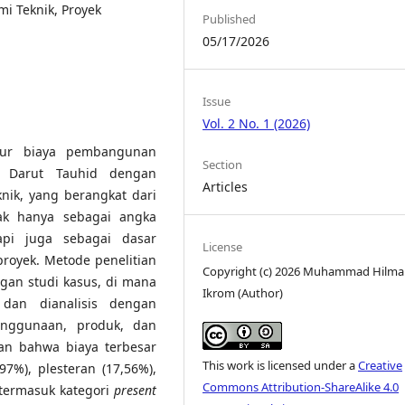
omi Teknik, Proyek
Published
05/17/2026
Issue
Vol. 2 No. 1 (2026)
uktur biaya pembangunan
Section
h Darut Tauhid dengan
Articles
knik, yang berangkat dari
dak hanya sebagai angka
api juga sebagai dasar
License
proyek. Metode penelitian
Copyright (c) 2026 Muhammad Hilma
ngan studi kasus, di mana
Ikrom (Author)
dan dianalisis dengan
penggunaan, produk, dan
kan bahwa biaya terbesar
This work is licensed under a
Creative
7%), plesteran (17,56%),
Commons Attribution-ShareAlike 4.0
 termasuk kategori
present