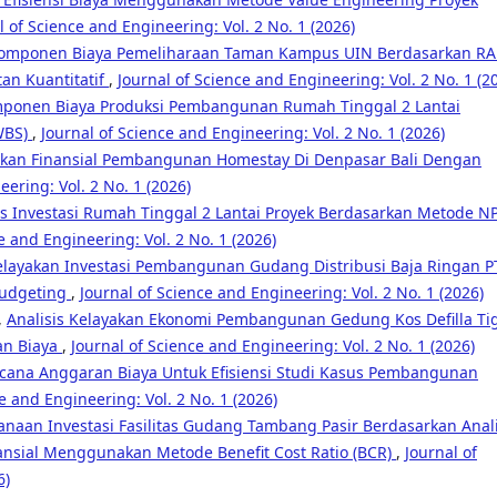
l of Science and Engineering: Vol. 2 No. 1 (2026)
 Komponen Biaya Pemeliharaan Taman Kampus UIN Berdasarkan R
n Kuantitatif
,
Journal of Science and Engineering: Vol. 2 No. 1 (2
mponen Biaya Produksi Pembangunan Rumah Tinggal 2 Lantai
WBS)
,
Journal of Science and Engineering: Vol. 2 No. 1 (2026)
yakan Finansial Pembangunan Homestay Di Denpasar Bali Dengan
ering: Vol. 2 No. 1 (2026)
is Investasi Rumah Tinggal 2 Lantai Proyek Berdasarkan Metode NP
e and Engineering: Vol. 2 No. 1 (2026)
Kelayakan Investasi Pembangunan Gudang Distribusi Baja Ringan P
Budgeting
,
Journal of Science and Engineering: Vol. 2 No. 1 (2026)
,
Analisis Kelayakan Ekonomi Pembangunan Gedung Kos Defilla Ti
an Biaya
,
Journal of Science and Engineering: Vol. 2 No. 1 (2026)
ncana Anggaran Biaya Untuk Efisiensi Studi Kasus Pembangunan
e and Engineering: Vol. 2 No. 1 (2026)
anaan Investasi Fasilitas Gudang Tambang Pasir Berdasarkan Anali
nansial Menggunakan Metode Benefit Cost Ratio (BCR)
,
Journal of
6)