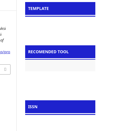
TEMPLATE
uksi
i
 of
RECOMENDED TOOL
hp/pro
ISSN