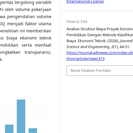
International License
.
yoritas tergolong
variable
i oleh volume pekerjaan
hwa pengendalian volume
How to Cite
OQ menjadi faktor utama
Analisis Struktur Biaya Proyek Konstr
enelitian ini memberikan
Pendidikan Dengan Metode Klasifikas
asi biaya ekonomi teknik
Biaya Ekonomi Teknik. (2026).
Journal
endidikan serta manfaat
Science and Engineering
,
2
(1), 44-51.
ngkatkan transparansi,
https://journal.ajbnews.com/index.p
thon/article/view/313
a.
More Citation Formats