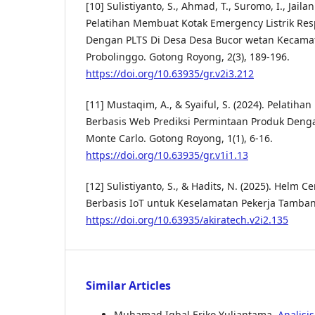
[10] Sulistiyanto, S., Ahmad, T., Suromo, I., Jailani
Pelatihan Membuat Kotak Emergency Listrik Re
Dengan PLTS Di Desa Desa Bucor wetan Kecama
Probolinggo. Gotong Royong, 2(3), 189-196.
https://doi.org/10.63935/gr.v2i3.212
[11] Mustaqim, A., & Syaiful, S. (2024). Pelatiha
Berbasis Web Prediksi Permintaan Produk Deng
Monte Carlo. Gotong Royong, 1(1), 6-16.
https://doi.org/10.63935/gr.v1i1.13
[12] Sulistiyanto, S., & Hadits, N. (2025). Helm 
Berbasis IoT untuk Keselamatan Pekerja Tambang.
https://doi.org/10.63935/akiratech.v2i2.135
Similar Articles
Muhamad Iqbal Eriko Yuliantama,
Analisi