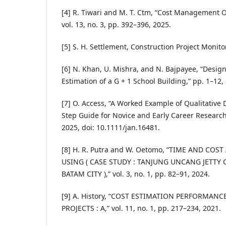
[4] R. Tiwari and M. T. Ctm, “Cost Management Of
vol. 13, no. 3, pp. 392–396, 2025.
[5] S. H. Settlement, Construction Project Monit
[6] N. Khan, U. Mishra, and N. Bajpayee, “Desig
Estimation of a G + 1 School Building,” pp. 1–12,
[7] O. Access, “A Worked Example of Qualitative 
Step Guide for Novice and Early Career Research
2025, doi: 10.1111/jan.16481.
[8] H. R. Putra and W. Oetomo, “TIME AND COS
USING ( CASE STUDY : TANJUNG UNCANG JETTY
BATAM CITY ),” vol. 3, no. 1, pp. 82–91, 2024.
[9] A. History, “COST ESTIMATION PERFORMAN
PROJECTS : A,” vol. 11, no. 1, pp. 217–234, 2021.