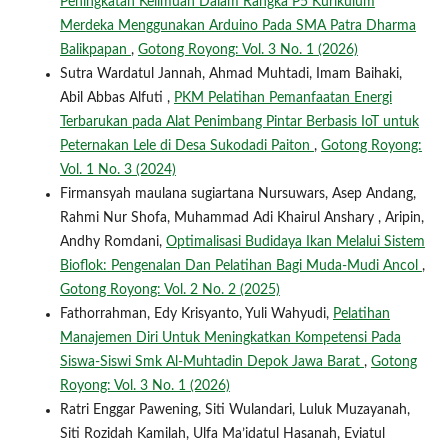
Peningkatan Keilmuan Dalam Rangka P5 Kurikulum
Merdeka Menggunakan Arduino Pada SMA Patra Dharma
Balikpapan
,
Gotong Royong: Vol. 3 No. 1 (2026)
Sutra Wardatul Jannah, Ahmad Muhtadi, Imam Baihaki,
Abil Abbas Alfuti ,
PKM Pelatihan Pemanfaatan Energi
Terbarukan pada Alat Penimbang Pintar Berbasis IoT untuk
Peternakan Lele di Desa Sukodadi Paiton
,
Gotong Royong:
Vol. 1 No. 3 (2024)
Firmansyah maulana sugiartana Nursuwars, Asep Andang,
Rahmi Nur Shofa, Muhammad Adi Khairul Anshary , Aripin,
Andhy Romdani,
Optimalisasi Budidaya Ikan Melalui Sistem
Bioflok: Pengenalan Dan Pelatihan Bagi Muda-Mudi Ancol
,
Gotong Royong: Vol. 2 No. 2 (2025)
Fathorrahman, Edy Krisyanto, Yuli Wahyudi,
Pelatihan
Manajemen Diri Untuk Meningkatkan Kompetensi Pada
Siswa-Siswi Smk Al-Muhtadin Depok Jawa Barat
,
Gotong
Royong: Vol. 3 No. 1 (2026)
Ratri Enggar Pawening, Siti Wulandari, Luluk Muzayanah,
Siti Rozidah Kamilah, Ulfa Ma’idatul Hasanah, Eviatul