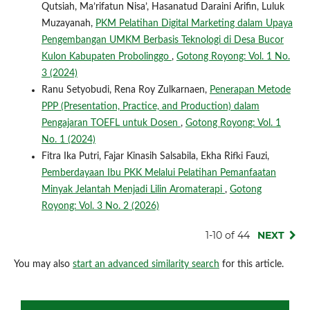
Qutsiah, Ma’rifatun Nisa’, Hasanatud Daraini Arifin, Luluk
Muzayanah,
PKM Pelatihan Digital Marketing dalam Upaya
Pengembangan UMKM Berbasis Teknologi di Desa Bucor
Kulon Kabupaten Probolinggo
,
Gotong Royong: Vol. 1 No.
3 (2024)
Ranu Setyobudi, Rena Roy Zulkarnaen,
Penerapan Metode
PPP (Presentation, Practice, and Production) dalam
Pengajaran TOEFL untuk Dosen
,
Gotong Royong: Vol. 1
No. 1 (2024)
Fitra Ika Putri, Fajar Kinasih Salsabila, Ekha Rifki Fauzi,
Pemberdayaan Ibu PKK Melalui Pelatihan Pemanfaatan
Minyak Jelantah Menjadi Lilin Aromaterapi
,
Gotong
Royong: Vol. 3 No. 2 (2026)
1-10 of 44
NEXT
You may also
start an advanced similarity search
for this article.