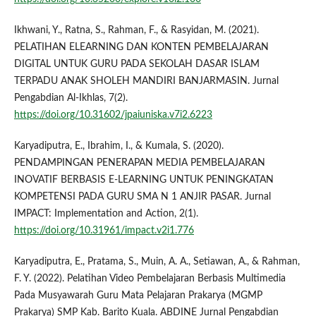
Ikhwani, Y., Ratna, S., Rahman, F., & Rasyidan, M. (2021).
PELATIHAN ELEARNING DAN KONTEN PEMBELAJARAN
DIGITAL UNTUK GURU PADA SEKOLAH DASAR ISLAM
TERPADU ANAK SHOLEH MANDIRI BANJARMASIN. Jurnal
Pengabdian Al-Ikhlas, 7(2).
https://doi.org/10.31602/jpaiuniska.v7i2.6223
Karyadiputra, E., Ibrahim, I., & Kumala, S. (2020).
PENDAMPINGAN PENERAPAN MEDIA PEMBELAJARAN
INOVATIF BERBASIS E-LEARNING UNTUK PENINGKATAN
KOMPETENSI PADA GURU SMA N 1 ANJIR PASAR. Jurnal
IMPACT: Implementation and Action, 2(1).
https://doi.org/10.31961/impact.v2i1.776
Karyadiputra, E., Pratama, S., Muin, A. A., Setiawan, A., & Rahman,
F. Y. (2022). Pelatihan Video Pembelajaran Berbasis Multimedia
Pada Musyawarah Guru Mata Pelajaran Prakarya (MGMP
Prakarya) SMP Kab. Barito Kuala. ABDINE Jurnal Pengabdian