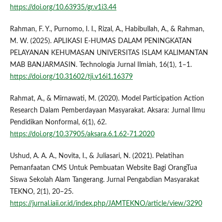
https://doi.org/10.63935/gr.v1i3.44
Rahman, F. Y., Purnomo, I. I., Rizal, A., Habibullah, A., & Rahman,
M. W. (2025). APLIKASI E-HUMAS DALAM PENINGKATAN
PELAYANAN KEHUMASAN UNIVERSITAS ISLAM KALIMANTAN
MAB BANJARMASIN. Technologia Jurnal Ilmiah, 16(1), 1–1.
https://doi.org/10.31602/tji.v16i1.16379
Rahmat, A., & Mirnawati, M. (2020). Model Participation Action
Research Dalam Pemberdayaan Masyarakat. Aksara: Jurnal Ilmu
Pendidikan Nonformal, 6(1), 62.
https://doi.org/10.37905/aksara.6.1.62-71.2020
Ushud, A. A. A., Novita, I., & Juliasari, N. (2021). Pelatihan
Pemanfaatan CMS Untuk Pembuatan Website Bagi OrangTua
Siswa Sekolah Alam Tangerang. Jurnal Pengabdian Masyarakat
TEKNO, 2(1), 20–25.
https://jurnal.iaii.or.id/index.php/JAMTEKNO/article/view/3290