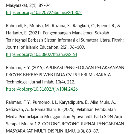
Masyarakat, 2(1), 89–94.
https://doi.org/10.52072/abdine.v2i1.302
Rahmadi, F., Munisa, M., Rozana, S., Rangkuti, C., Ependi, R., &
Harianto, E. (2021). Pengembangan Manajemen Sekolah
Terintegrasi Berbasis Sistem Informasi di Sumatera Utara. Fitrah:
Journal of Islamic Education, 2(2), 96–109.
https://doi.org/10.53802/fitrah.v2i2.64
Rahman, F. Y. (2019). APLIKASI PENGELOLAAN PELAKSANAAN
PROYEK BERBASIS WEB PADA CV. PUTERI MURAKATA.
Technologia: Jurnal Ilmiah, 10(4), 212.
https://doi.org/10.31602/tji.v10i4.2426
Rahman, F. Y., Purnomo, I. I., Karyadiputra, E., Alim Muin, A.,
Setiawan, A., & Ramadhani, B. (2025). Pelatihan Pembuatan
Media Pembelajaran Menggunakan Apoweredit Pada SDN Anjir
Serapat Muara 1.2. GOTONG ROYONG JURNAL PENGABDIAN
MASYARAKAT MULTI DISPLIN ILMU, 1(3), 83–87.