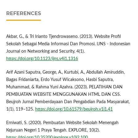
REFERENCES
Akbar, G., & Tri Irianto Tjendrowaseno. (2013). Website Profil
Sekolah Sebagai Media Informasi Dan Promosi. IJNS - Indonesian
Journal on Networking and Security, 4(1).
https://doi.org/10.1123/ijns.v4i1.1316
Arif Azani Saputra, George, A., Kurtubi, A., Abdullah Amiruddin,
Bagas Fridaniarta, Erdo Yusuf Wicaksono, Hasbi Saputra,
Muhammad, & Rahma Yuni Azahra. (2023). PELATIHAN DAN
PEMBUATAN WEBSITE MENGGUNAKAN HTML DAN CSS.
Beujroh Jurnal Pemberdayaan Dan Pengabdian Pada Masyarakat,
1(1), 119–125.
https://doi.org/10.61579/beujroh.v1i1.41
Erniwati, S. (2020). Pembuatan Website Sekolah Menengah
Kejuruan Negeri 1 Praya Tengah. EXPLORE, 10(2).
https://doi.org/10.35200/explore.v10i2.100