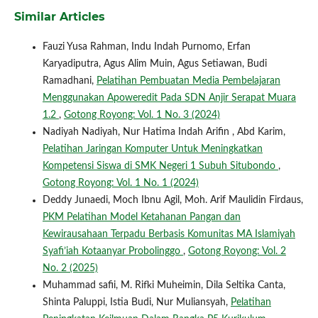
Similar Articles
Fauzi Yusa Rahman, Indu Indah Purnomo, Erfan
Karyadiputra, Agus Alim Muin, Agus Setiawan, Budi
Ramadhani,
Pelatihan Pembuatan Media Pembelajaran
Menggunakan Apoweredit Pada SDN Anjir Serapat Muara
1.2
,
Gotong Royong: Vol. 1 No. 3 (2024)
Nadiyah Nadiyah, Nur Hatima Indah Arifin , Abd Karim,
Pelatihan Jaringan Komputer Untuk Meningkatkan
Kompetensi Siswa di SMK Negeri 1 Subuh Situbondo
,
Gotong Royong: Vol. 1 No. 1 (2024)
Deddy Junaedi, Moch Ibnu Agil, Moh. Arif Maulidin Firdaus,
PKM Pelatihan Model Ketahanan Pangan dan
Kewirausahaan Terpadu Berbasis Komunitas MA Islamiyah
Syafi’iah Kotaanyar Probolinggo
,
Gotong Royong: Vol. 2
No. 2 (2025)
Muhammad safii, M. Rifki Muheimin, Dila Seltika Canta,
Shinta Paluppi, Istia Budi, Nur Muliansyah,
Pelatihan